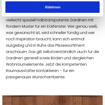
Geben Sie bei Ihrer Gardinensuche auch gerne die
jeweiligen Aspekte an, die Ihnen auf den Punkt
Ablehnen
gebracht besonders wichtig sind. So wünschen Sie
vielleicht speziell halbtransparente Gardinen mit
floralem Muster für ein Eckfenster. Wer genau weiß,
was gewünscht ist, wird schneller fündig und wer
noch Inspiration braucht, kann sich erstmal
ausgiebig und in Ruhe das Plisseesortiment
anschauen. Das gilt selbstverständlich auch für die
Gardinen generell sowie Böden und dergleichen
Wohnraumelemente. Jetzt die kompetenten
Raumausstatter kontaktieren – für ein
passgenaues Wunschambiente.