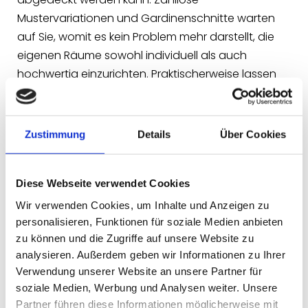
Mustervariationen und Gardinenschnitte warten
auf Sie, womit es kein Problem mehr darstellt, die
eigenen Räume sowohl individuell als auch
hochwertig einzurichten. Praktischerweise lassen
sich die Gardinen so wählen, dass sie eins zu eins
zum vorhanden Möbelinventar passen. Viele
Schöngeister achten bei der Gardinenwahl auch
Zustimmung
Details
Über Cookies
explizit darauf, dass die neuen Modelle nicht nur zu
den Möbeln passen, sondern auch zu den
Diese Webseite verwendet Cookies
präsenten Bodenbelägen, bis schließlich alles in
allem eine harmonische Einheit ausstrahlt.
Wir verwenden Cookies, um Inhalte und Anzeigen zu
personalisieren, Funktionen für soziale Medien anbieten
zu können und die Zugriffe auf unsere Website zu
analysieren. Außerdem geben wir Informationen zu Ihrer
Transparente oder abdunkelnde
Verwendung unserer Website an unsere Partner für
Gardinenmodelle
soziale Medien, Werbung und Analysen weiter. Unsere
Bei der Auskleidung Ihrer Fenster geht es Ihnen
Partner führen diese Informationen möglicherweise mit